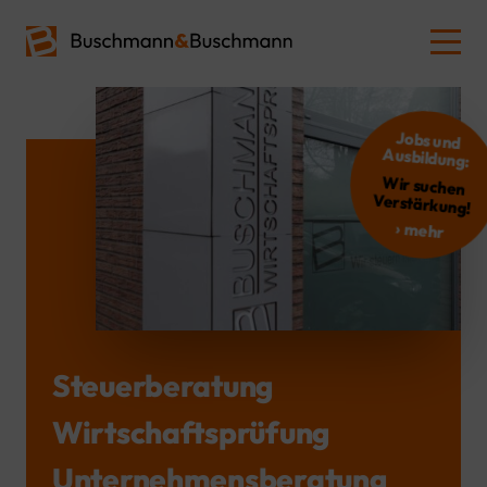
Jobs und
Ausbildung:
Wir suchen
Verstärkung!
› mehr
Steuerberatung
Wirtschafts­prüfung
Unternehmens­beratung